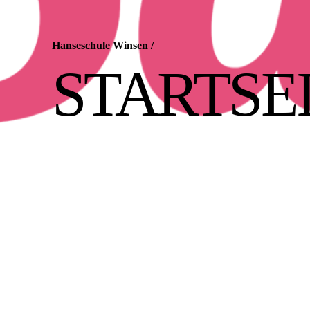
Hanseschule Winsen
/
STARTSE